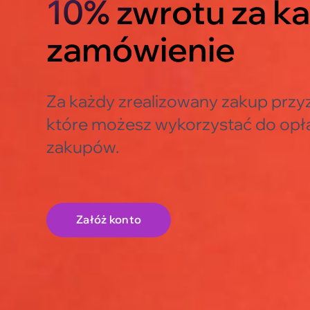
10% zwrotu za k
zamówienie
Za każdy zrealizowany zakup przy
które możesz wykorzystać do opła
zakupów.
Załóż konto