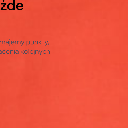
ażde
znajemy punkty,
cenia kolejnych