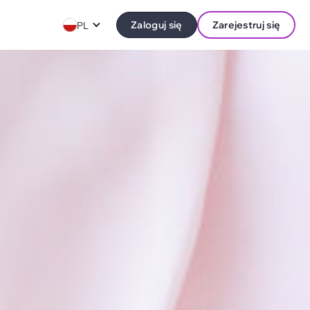
Zaloguj się
Zarejestruj się
PL