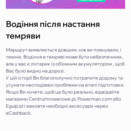
Водіння після настання
темряви
Маршрут виявляється довшим, ніж ви планували, і
темніє. Водіння в темряві може бути небезпечним,
але у вас є ліхтарик із об’ємним акумулятором , щоб
Вас було видно на дорозі.
У цій історії Ви благополучно потрапите додому та
усунете несподівані проблеми на етапі підготовки.
Якщо Ви хочете, щоб це було реально, відвідайте
магазини Centrumrowerowe.pl, Powerman.com або
Eguip.pl і замовте необхідні аксесуари через
eCashback.