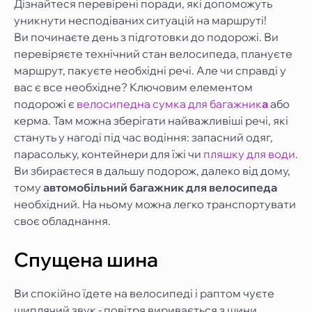
Дізнайтеся перевірені поради, які допоможуть
уникнути несподіваних ситуацій на маршруті!
Ви починаєте день з підготовки до подорожі. Ви
перевіряєте технічний стан велосипеда, плануєте
маршрут, пакуєте необхідні речі. Але чи справді у
вас є все необхідне? Ключовим елементом
подорожі є
велосипедна сумка для багажник
а
або
керма. Там можна зберігати найважливіші речі, які
стануть у нагоді під час водіння: запасний одяг,
парасольку, контейнери для їжі чи
пляшку для води
.
Ви збираєтеся в дальшу подорож, далеко від дому,
тому
автомобільний багажник для велосипеда
необхідний. На ньому можна легко транспортувати
своє обладнання.
Спущена шина
Ви спокійно їдете на велосипеді і раптом чуєте
шиплячий звук - повітря виривається з шини.